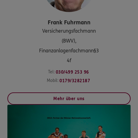
Frank
Fuhrmann
Versicherungsfachmann
(BWV),
Finanzanlagenfachmann§3
4f
Tel:
030/499 253 96
Mobil:
0179/3282187
Mehr über uns