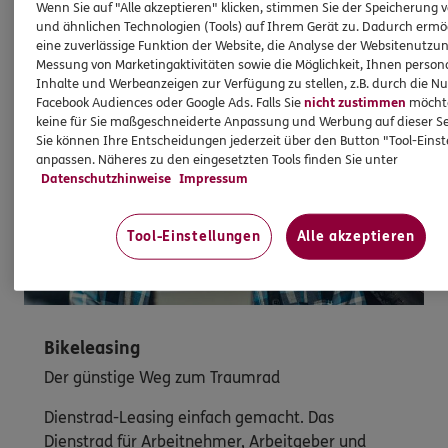
Jetzt Schutz überprüfen
Wenn Sie auf "Alle akzeptieren" klicken, stimmen Sie der Speicherung 
und ähnlichen Technologien (Tools) auf Ihrem Gerät zu. Dadurch ermö
eine zuverlässige Funktion der Website, die Analyse der Websitenutzun
Messung von Marketingaktivitäten sowie die Möglichkeit, Ihnen persona
Inhalte und Werbeanzeigen zur Verfügung zu stellen, z.B. durch die N
Facebook Audiences oder Google Ads. Falls Sie
nicht zustimmen
möchten
keine für Sie maßgeschneiderte Anpassung und Werbung auf dieser Se
Sie können Ihre Entscheidungen jederzeit über den Button "Tool-Eins
anpassen. Näheres zu den eingesetzten Tools finden Sie unter
Datenschutzhinweise
Impressum
Tool-Einstellungen
Alle akzeptieren
Bikeleasing
Der günstige Weg zum Traumrad
Dienstrad-Leasing einfach gemacht. Das
Dienstrad für Arbeitnehmer, Arbeitgeber und