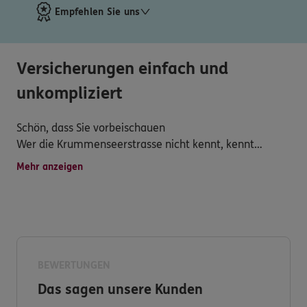
Empfehlen Sie uns
Versicherungen einfach und
unkompliziert
Schön, dass Sie vorbeischauen
Wer die Krummenseerstrasse nicht kennt, kennt
bestimmt die schönen
Mehr anzeigen
Gärten der Welt. Von dort sind es dann nur 5 Minuten zu
Fuß bis zum
ERGO Büro.
Mit meiner langjährigen Erfahrung stehe ich Ihnen in
den Stadtbezirken
Ahrensfelde, Marzahn und Hellersdorf mit Rat und Tat in
BEWERTUNGEN
allen
Das sagen unsere Kunden
Versicherungsfragen, Bausparen und