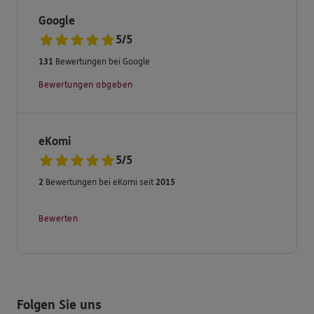
Investmentprodukten zur
Verfügung. Auf das Know-How von über 30 Jahren
Google
können Sie sich
5
/
5
verlassen. ERGO Generalagentur Frank Fuhrmann.
131
Bewertungen bei Google
Krummenseer Str. 14,
12685 Berlin. Tel.: 030 49925396, Mail:
Bewertungen abgeben
frank.fuhrmann@ergo.de, Web:
eKomi
5
/
5
2
Bewertungen bei eKomi seit
2015
Bewerten
Folgen Sie uns